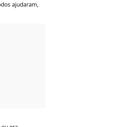
odos ajudaram,
 eu era