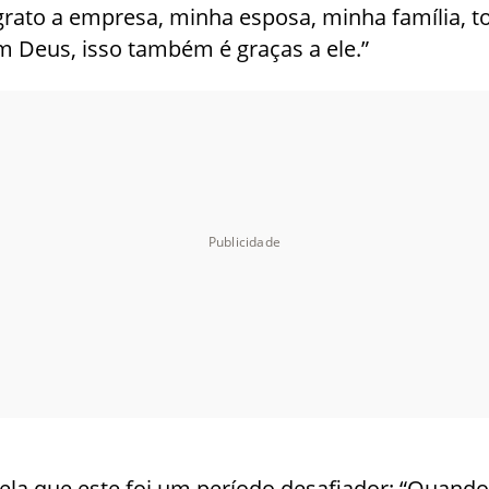
rato a empresa, minha esposa, minha família, t
m Deus, isso também é graças a ele.”
la que este foi um período desafiador: “Quando