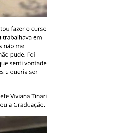
tou fazer o curso
u trabalhava em
as não me
não pude. Foi
que senti vontade
es e queria ser
e Viviana Tinari
çou a Graduação.