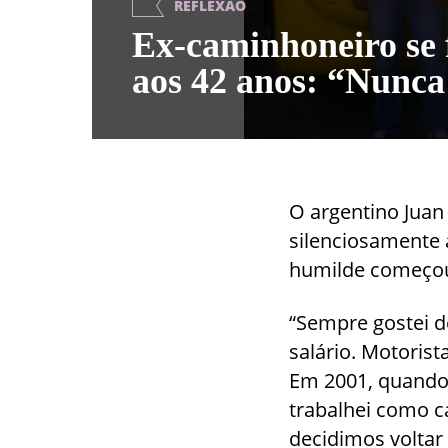
REFLEXÃO
Ex-caminhoneiro se
aos 42 anos: “Nunca
O argentino Jua
silenciosamente
humilde começou 
“Sempre gostei 
salário. Motorist
Em 2001, quando 
trabalhei como c
decidimos voltar