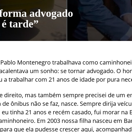
 forma advogado
 é tarde”
n Pablo Montenegro trabalhava como caminhone
 acalentava um sonho: se tornar advogado. O h
a trabalhar com 21 anos de idade por pura nec
de direito, mas também sempre precisei de um 
a de ônibus não se faz, nasce. Sempre dirija veícu
eu tinha 21 anos e recém casado, fui morar na
aminhoneiro. Em 2003 nossa filha nasceu em Ba
 para que ela pudesse crescer aqui, acompanhada 