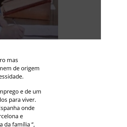
iro mas
omem de origem
essidade.
emprego e de um
los para viver.
 Espanha onde
rcelona e
da família ”,