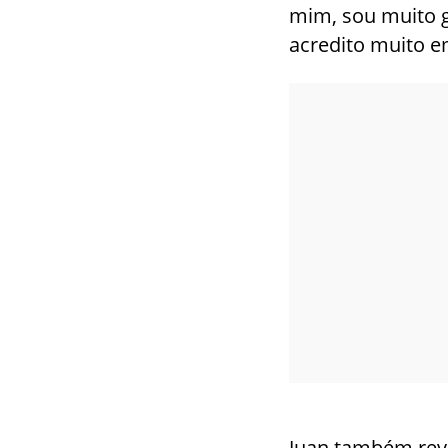
mim, sou muito g
acredito muito e
Juan também reve