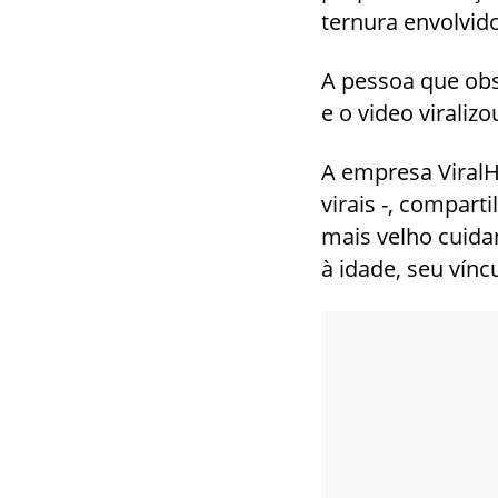
ternura envolvid
A pessoa que obs
e o video virali
A empresa ViralH
virais -, compar
mais velho cuida
à idade, seu vínc