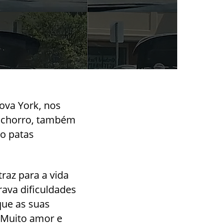
ova York, nos
cachorro, também
ro patas
raz para a vida
ava dificuldades
que as suas
. Muito amor e