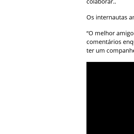
colaborar..
Os internautas a
“O melhor amigo
comentários enqu
ter um companhei