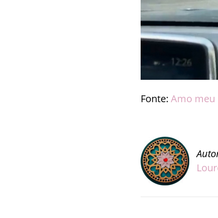
Fonte:
Amo meu 
Auto
Lour