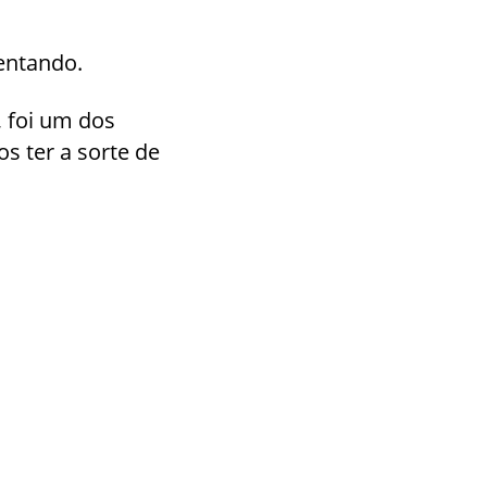
entando.
 foi um dos
s ter a sorte de