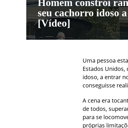
Homem constrói ram
seu cachorro idoso a
[Vídeo]
Uma pessoa esta
Estados Unidos, 
idoso, a entrar n
conseguisse reali
A cena era tocant
de todos, supera
para se locomove
próprias limitaç