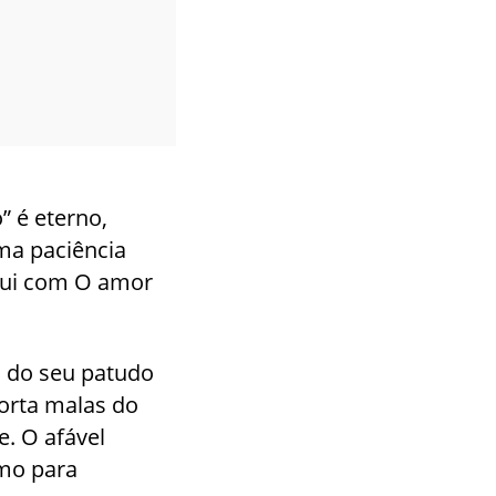
” é eterno,
uma paciência
ibui com O amor
o do seu patudo
porta malas do
e. O afável
imo para